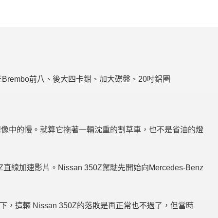
正
Brembo
前八、後大四卡鉗、加大碟盤、20吋鋁圈
想像中的慢。就算它拖著一輛沈重的割草車，也不是省油的燈
50Z直線加速
影片
。Nissan 350Z駕駛先開始向
Mercedes-Benz
，這輛 Nissan 350Z的落敗是再正常也不過了，但當時