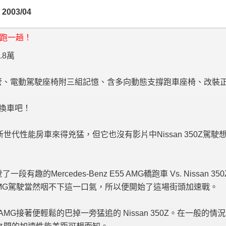
003/04
跑一趟！
.8萬
氣管、電動駕駛座椅附三組記憶、含多向動態支撐跑車座椅、改裝
是換車吧！
新世代性能房車來得兇猛，但它也沒有影片中
Nissan 350Z
駕駛
登了一段有趣的
Mercedes-Benz E55 AMG
轎跑車 Vs. Nissan 3
E55 AMG駕駛當然咽不下這一口氣
，所以便開始了這場街頭加速戰。
E55 AMG接著便輕鬆的巴掉一旁猛追的 Nissan 350Z
。在一般的情況下