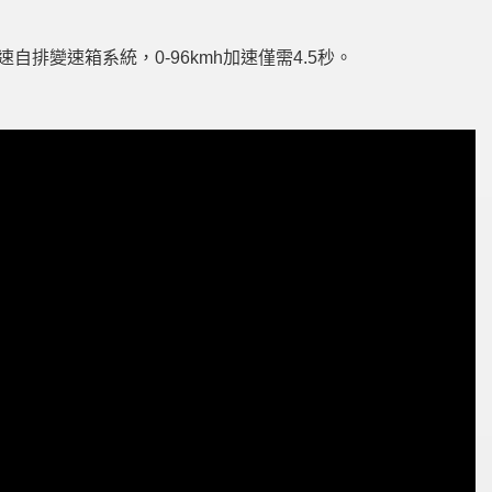
速自排變速箱系統，0-96kmh加速僅需4.5秒。