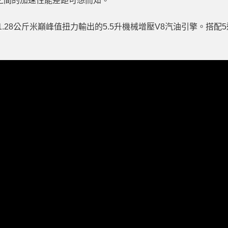
之間的加速性能差距可想而知。
1.28公斤米巔峰值扭力輸出的5.5升機械增壓
V8汽油引擎
。搭配5