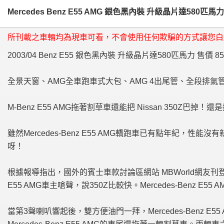
Mercedes Benz E55 AMG 銀色黑內裝 升級晶片達580匹馬力 2
所刊載之車輛均為現車可看，不會使用任何欺騙的方式讓您白
2003/04
Benz E55
銀色黑內裝 升級晶片達580匹馬力 售價 85
全景天窗、
AMG
全車跑車式大包、AMG 4出尾管、全段排
M-Benz E55 AMG
拖著割草車還能把 Nissan 350Z巴掉！還
雖然
Mercedes-Benz E55 AMG轎跑車
已有點年紀，性能沒有
呀！
根據報導指出，國外的賓士車款討論區網站 MBWorld網友刊
E55 AMG車主
嗆聲，說350Z比較快。
Mercedes-Benz 
當第3聲喇叭響起後，雙方便油門一拜，
Mercedes-Benz 